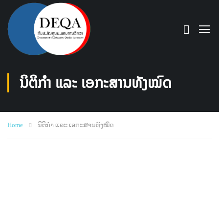
ນິຕິກໍາ ແລະ ເອກະສານທັງໝົດ
Home
ນິຕິກໍາ ແລະ ເອກະສານທັງໝົດ