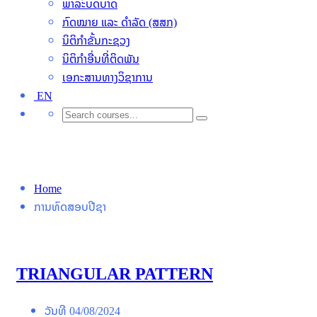
ພາລະົບດບາດ
ກົດໝາຍ ແລະ ດຳລັດ (ສສກ)
ນິຕິກຳຂັ້ນກະຊວງ
ນິຕິກໍາອື່ນທີ່ຕິດພັນ
ເອກະສານທາງວິຊາການ
EN
ການທົດສອບປີຊາ
Home
ການທົດສອບປີຊາ
TRIANGULAR PATTERN
ວັນທີ
04/08/2024