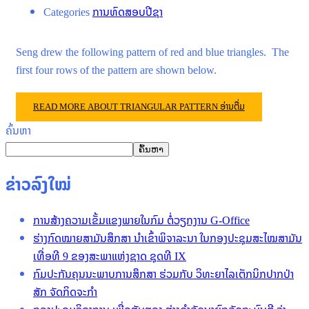
Categories
ການທົດສອບປີຊາ
Seng drew the following pattern of red and blue triangles. The
first four rows of the pattern are shown below.
READ MORE ABOUT TRIANGULAR PATTERN
ອ່ານຕື່ມ
ຄົ້ນຫາ
ຄົ້ນຫາ
ຂ່າວລົງໃໝ່
ການສ້າງຄວາມເຂັ້ມແຂງພາຍໃນກົມ ຕໍ່ວຽກງານ G-Office
ຮ່າງກົດໝາຍສາມັນສຶກສາ ນໍາເຂົ້າພິຈາລະນາ ໃນກອງປະຊຸມສະໄໝສາມັນ
ເທື່ອທີ 9 ຂອງສະພາແຫ່ງຊາດ ຊຸດທີ IX
ກົມປະກັນຄຸນນະພາບການສຶກສາ ຮ່ວມກັບ ວິທະຍາໄລເຕັກນິກປາກປ່າ
ສັກ ຈັດກິດຈະກໍາ