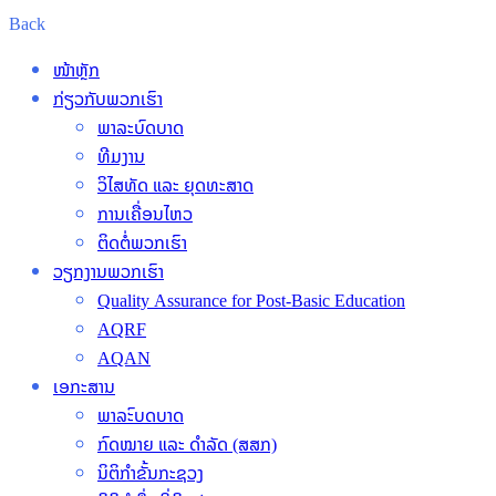
Back
ໜ້າຫຼັກ
ກ່ຽວກັບພວກເຮົາ
ພາລະບົດບາດ
ທີມງານ
ວິໄສທັດ ແລະ ຍຸດທະສາດ
ການເຄື່ອນໄຫວ
ຕິດຕໍ່ພວກເຮົາ
ວຽກງານພວກເຮົາ
Quality Assurance for Post-Basic Education
AQRF
AQAN
ເອກະສານ
ພາລະົບດບາດ
ກົດໝາຍ ແລະ ດຳລັດ (ສສກ)
ນິຕິກຳຂັ້ນກະຊວງ