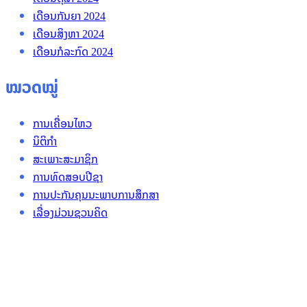
ເດືອນກັນຍາ 2024
ເດືອນສິງຫາ 2024
ເດືອນກໍລະກົດ 2024
ໝວດໝູ່
ການເຄື່ອນໄຫວ
ນິຕິກໍາ
ສະເພາະສະມາຊິກ
ການທົດສອບປີຊາ
ການປະກັນຄຸນນະພາບການສຶກສາ
ເລື່ອງມ່ວນຊວນຄິດ