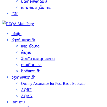
ນິຕິກໍາອື່ນທີ່ຕິດພັນ
ເອກະສານທາງວິຊາການ
EN
ໜ້າຫຼັກ
ກ່ຽວກັບພວກເຮົາ
ພາລະບົດບາດ
ທີມງານ
ວິໄສທັດ ແລະ ຍຸດທະສາດ
ການເຄື່ອນໄຫວ
ຕິດຕໍ່ພວກເຮົາ
ວຽກງານພວກເຮົາ
Quality Assurance for Post-Basic Education
AQRF
AQAN
ເອກະສານ