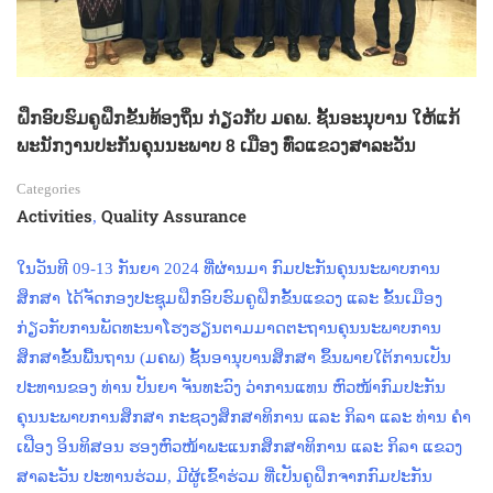
ຝຶກອົບຮົມຄູຝຶກຂັ້ນທ້ອງຖິ່ນ ກ່ຽວກັບ ມຄພ. ຊັ້ນອະນຸບານ ໃຫ້ແກ້
ພະນັກງານປະກັນຄຸນນະພາບ 8 ເມືອງ ທົ່ວແຂວງສາລະວັນ
Categories
Activities
Quality Assurance
,
ໃນວັນທີ 09-13 ກັນຍາ 2024 ທີ່ຜ່ານມາ ກົມປະກັນຄຸນນະພາບການ
ສຶກສາ ໄດ້ຈັດກອງປະຊຸມຝຶກອົບຮົມຄູຝຶກຂັ້ນແຂວງ ແລະ ຂັ້ນເມືອງ
ກ່ຽວກັບການພັດທະນາໂຮງຮຽນຕາມມາດຕະຖານຄຸນນະພາບການ
ສຶກສາຂັ້ນພື້ນຖານ (ມຄພ) ຊັ້ນອານຸບານສຶກສາ ຂຶ້ນພາຍໃຕ້ການເປັນ
ປະທານຂອງ ທ່ານ ປັນຍາ ຈັນທະວົງ ວ່າການແທນ ຫົວໜ້າກົມປະກັນ
ຄຸນນະພາບການສຶກສາ ກະຊວງສຶກສາທິການ ແລະ ກິລາ ແລະ ທ່ານ ຄໍາ
ເຟືອງ ອິນທິສອນ ຮອງຫົວໜ້າພະແນກສຶກສາທິການ ແລະ ກິລາ ແຂວງ
ສາລະວັນ ປະທານຮ່ວມ, ມີຜູ້ເຂົ້າຮ່ວມ ທີ່ເປັນຄູຝຶກຈາກກົມປະກັນ