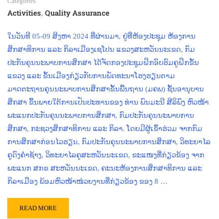
Categories
Activities
Quality Assurance
,
ໃນວັນທີ 05-09 ສິງຫາ 2024 ທີ່ຜ່ານມາ, ຢູ່ທີ່ຫ້ອງປະຊຸມ ຫ້ອງການ
ສຶກສາທິການ ແລະ ກິລາເມືອງເຊໂປນ ແຂວງສະຫວັນນະເຂດ, ກົມ
ປະກັນຄຸນນະພາບການສຶກສາ ໄດ້ຈັດກອງປະຊຸມຝຶກອົບຮົມຄູຝຶກຂັ້ນ
ແຂວງ ແລະ ຂັ້ນເມືອງກ່ຽວກັບການພັດທະນາໂຮງຮຽນຕາມ
ມາດຕະຖານຄຸນນະພາບການສຶກສາຂັ້ນພື້ນຖານ (ມຄພ) ຊັ້ນອານຸບານ
ສຶກສາ ຂຶ້ນພາຍໃຕ້ການເປັນປະທານຂອງ ທ່ານ ພົນມະນີ ສີລິພົງ ຫົວໜ້າ
ພະແນກປະກັນຄຸນນະພາບການສຶກສາ, ກົມປະກັນຄຸນນະພາບການ
ສຶກສາ, ກະຊວງສຶກສາທິການ ແລະ ກິລາ. ໂດຍມີຜູ້ເຂົ້າຮ່ວມ ຈາກກົມ
ການສຶກສາກ່ອນໄວຮຽນ, ກົມປະກັນຄຸນນະພາບການສຶກສາ, ວິທະຍາໄລ
ຄູດົງຄໍາຊ້າງ, ວິທະຍາໄລຄູສະຫວັນນະເຂດ, ຂະແໜງທີ່ກ່ຽວຂ້ອງ ຈາກ
ພະແນກ ສກຂ ສະຫວັນນະເຂດ, ຄະນະຫ້ອງການສຶກສາທິການ ແລະ
ກິລາເມືອງ ພ້ອມຫົວໜ້າໜ່ວຍງານທີ່ກ່ຽວຂ້ອງ ຂອງ 8 …
READ MORE