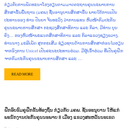
ກ່ຽວກັບການພັດທະນາໂຮງຮຽນຕາມມາດຕະຖານຄຸນນະພາບການ
ສຶກສາຂັ້ນພື້ນຖານ (ມຄພ) ຊັ້ນອານຸບານສຶກສາຂຶ້ນ ພາຍໃຕ້ການເປັນ
ປະທານຂອງ ທ່ານ ປັນຍາ ຈັນທະວົງ ວ່າການແທນ ຫົວໜ້າກົມປະກັນ
ຄຸນນະພາບການສຶກສາ ກະຊວງສຶກສາທິການ ແລະ ກິລາ, ມີທ່ານ ບຸນ
ຄົງ… ຮອງຫົວໜ້າພະແນກສຶກສາທິການ ແລະ ກິລາແຂວງຊຽງຂວາງ,
ທ່ານນາງ ມະລີເພັດ ສຸກກະເສີມ ຊ່ຽວຊານດ້ານການສຶກສາກ່ອນໄວຮຽນ
ຈາກອົງການ Unicef ເປັນຄະນະປະທານຮ່ວມ. ມີຜູ້ເຂົ້າຮ່ວມ ທີ່ເປັນຄູຝຶກ
ຈາກກົມປະກັນຄຸນນະພາບການສຶກສາ ແລະ …
READ MORE
ຝຶກອົບຮົມຄູຝຶກຂັ້ນທ້ອງຖິ່ນ ກ່ຽວກັບ ມຄພ. ຊັ້ນອະນຸບານ ໃຫ້ແກ່
ພະນັກງານປະກັນຄຸນນະພາບ 8 ເມືອງ ແຂວງສະຫວັນນະເຂດ