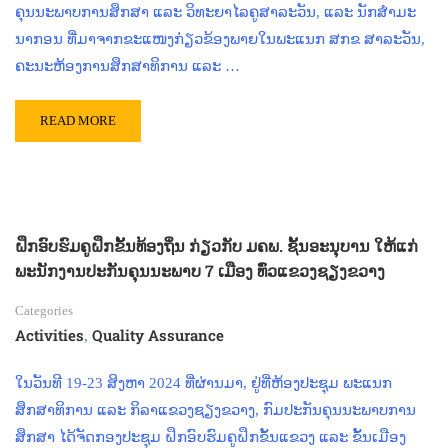
ຄຸນນະພາບການສຶກສາ ແລະ ວິທະຍາໄລຄູສາລະວັນ, ແລະ ນັກສໍາມະ
ນາກອນ ທີ່ມາຈາກຂະແໜງກ່ຽວຂ້ອງພາຍໃນພະແນກ ສກຂ ສາລະວັນ,
ຄະນະຫ້ອງການສຶກສາທິການ ແລະ …
READ MORE
ຝຶກອົບຮົມຄູຝຶກຂັ້ນທ້ອງຖິ່ນ ກ່ຽວກັບ ມຄພ. ຊັ້ນອະນຸບານ ໃຫ້ແກ່
ພະນັກງານປະກັນຄຸນນະພາບ 7 ເມືອງ ທົ່ວແຂວງຊຽງຂວາງ
Categories
Activities
Quality Assurance
,
ໃນວັນທີ 19-23 ສິງຫາ 2024 ທີ່ຜ່ານມາ, ຢູ່ທີ່ຫ້ອງປະຊຸມ ພະແນກ
ສຶກສາທິການ ແລະ ກິລາແຂວງຊຽງຂວາງ, ກົມປະກັນຄຸນນະພາບການ
ສຶກສາ ໄດ້ຈັດກອງປະຊຸມ ຝຶກອົບຮົມຄູຝຶກຂັ້ນແຂວງ ແລະ ຂັ້ນເມືອງ