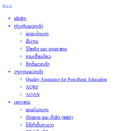
Back
ໜ້າຫຼັກ
ກ່ຽວກັບພວກເຮົາ
ພາລະບົດບາດ
ທີມງານ
ວິໄສທັດ ແລະ ຍຸດທະສາດ
ການເຄື່ອນໄຫວ
ຕິດຕໍ່ພວກເຮົາ
ວຽກງານພວກເຮົາ
Quality Assurance for Post-Basic Education
AQRF
AQAN
ເອກະສານ
ພາລະົບດບາດ
ກົດໝາຍ ແລະ ດຳລັດ (ສສກ)
ນິຕິກຳຂັ້ນກະຊວງ