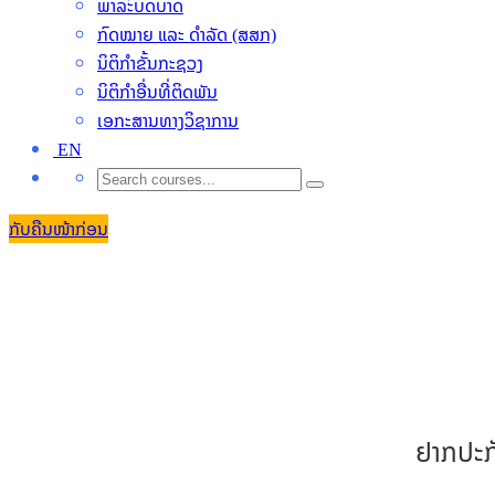
ພາລະົບດບາດ
ກົດໝາຍ ແລະ ດຳລັດ (ສສກ)
ນິຕິກຳຂັ້ນກະຊວງ
ນິຕິກໍາອື່ນທີ່ຕິດພັນ
ເອກະສານທາງວິຊາການ
EN
ກັບຄືນໜ້າກ່ອນ
ຢາກປະກ