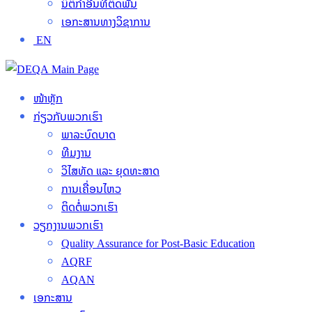
ນິຕິກໍາອື່ນທີ່ຕິດພັນ
ເອກະສານທາງວິຊາການ
EN
ໜ້າຫຼັກ
ກ່ຽວກັບພວກເຮົາ
ພາລະບົດບາດ
ທີມງານ
ວິໄສທັດ ແລະ ຍຸດທະສາດ
ການເຄື່ອນໄຫວ
ຕິດຕໍ່ພວກເຮົາ
ວຽກງານພວກເຮົາ
Quality Assurance for Post-Basic Education
AQRF
AQAN
ເອກະສານ