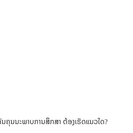
ັນຄຸນນະພາບການສຶກສາ ຕ້ອງເຮັດແນວໃດ?