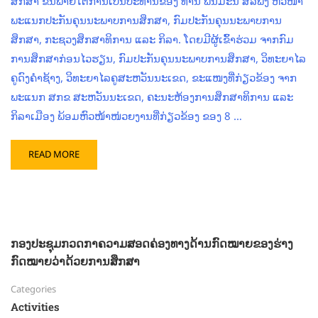
ສຶກສາ ຂຶ້ນພາຍໃຕ້ການເປັນປະທານຂອງ ທ່ານ ພົນມະນີ ສີລິພົງ ຫົວໜ້າ
ພະແນກປະກັນຄຸນນະພາບການສຶກສາ, ກົມປະກັນຄຸນນະພາບການ
ສຶກສາ, ກະຊວງສຶກສາທິການ ແລະ ກິລາ. ໂດຍມີຜູ້ເຂົ້າຮ່ວມ ຈາກກົມ
ການສຶກສາກ່ອນໄວຮຽນ, ກົມປະກັນຄຸນນະພາບການສຶກສາ, ວິທະຍາໄລ
ຄູດົງຄໍາຊ້າງ, ວິທະຍາໄລຄູສະຫວັນນະເຂດ, ຂະແໜງທີ່ກ່ຽວຂ້ອງ ຈາກ
ພະແນກ ສກຂ ສະຫວັນນະເຂດ, ຄະນະຫ້ອງການສຶກສາທິການ ແລະ
ກິລາເມືອງ ພ້ອມຫົວໜ້າໜ່ວຍງານທີ່ກ່ຽວຂ້ອງ ຂອງ 8 …
READ MORE
ກອງປະຊຸມກວດກາຄວາມສອດຄ່ອງທາງດ້ານກົດໝາຍຂອງຮ່າງ
ກົດໝາຍວ່າດ້ວຍການສຶກສາ
Categories
Activities