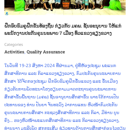
ຝຶກອົບຮົມຄູຝຶກຂັ້ນທ້ອງຖິ່ນ ກ່ຽວກັບ ມຄພ. ຊັ້ນອະນຸບານ ໃຫ້ແກ່
ພະນັກງານປະກັນຄຸນນະພາບ 7 ເມືອງ ທົ່ວແຂວງຊຽງຂວາງ
Categories
,
Activities
Quality Assurance
ໃນວັນທີ 19-23 ສິງຫາ 2024 ທີ່ຜ່ານມາ, ຢູ່ທີ່ຫ້ອງປະຊຸມ ພະແນກ
ສຶກສາທິການ ແລະ ກິລາແຂວງຊຽງຂວາງ, ກົມປະກັນຄຸນນະພາບການ
ສຶກສາ ໄດ້ຈັດກອງປະຊຸມ ຝຶກອົບຮົມຄູຝຶກຂັ້ນແຂວງ ແລະ ຂັ້ນເມືອງ
ກ່ຽວກັບການພັດທະນາໂຮງຮຽນຕາມມາດຕະຖານຄຸນນະພາບການ
ສຶກສາຂັ້ນພື້ນຖານ (ມຄພ) ຊັ້ນອານຸບານສຶກສາຂຶ້ນ ພາຍໃຕ້ການເປັນ
ປະທານຂອງ ທ່ານ ປັນຍາ ຈັນທະວົງ ວ່າການແທນ ຫົວໜ້າກົມປະກັນ
ຄຸນນະພາບການສຶກສາ ກະຊວງສຶກສາທິການ ແລະ ກິລາ, ມີທ່ານ ບຸນ
ຄົງ… ຮອງຫົວໜ້າພະແນກສຶກສາທິການ ແລະ ກິລາແຂວງຊຽງຂວາງ,
ທ່ານນາງ ມະລີເພັດ ສຸກກະເສີມ ຊ່ຽວຊານດ້ານການສຶກສາກ່ອນໄວຮຽນ