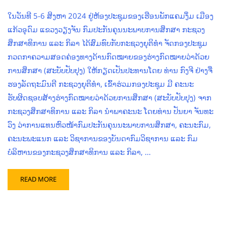
ໃນວັນທີ 5-6 ສິງຫາ 2024 ຢູ່ຫ້ອງປະຊຸມຂອງເຮືອນພັກແຄມງຶ່ມ ເມືອງ
ແກ້ວອຸດົມ ແຂວງວຽງຈັນ ກົມປະກັນຄຸນນະພາບການສຶກສາ ກະຊວງ
ສຶກສາທິການ ແລະ ກິລາ ໄດ້ສົມທົບກັບກະຊວງຍຸຕິທຳ ຈັດກອງປະຊຸມ
ກວດກາຄວາມສອດຄ່ອງທາງດ້ານກົດໝາຍຂອງຮ່າງກົດໝາຍວ່າດ້ວຍ
ການສຶກສາ (ສະບັບປັບປຸງ) ໃຫ້ກຽດເປັນປະທານໂດຍ ທ່ານ ກົງຈີ ຢ່າງຈື່
ຮອງລັດຖະມົນຕີ ກະຊວງຍຸຕິທຳ, ເຂົ້າຮ່ວມກອງປະຊຸມ ມີ ຄະນະ
ຮັບຜິດຊອບສ້າງຮ່າງກົດໝາຍວ່າດ້ວຍການສຶກສາ (ສະບັບປັບປຸງ) ຈາກ
ກະຊວງສຶກສາທິການ ແລະ ກິລາ ນໍາພາຄະນະ ໂດຍທ່ານ ປັນຍາ ຈັນທະ
ວົງ ວ່າການແທນຫົວໜ້າກົມປະກັນຄຸນນະພາບການສຶກສາ, ຄະນະກົມ,
ຄະນະພະແນກ ແລະ ວິຊາການຂອງບັນດາກົມວິຊາການ ແລະ ກົມ
ບໍລິຫານຂອງກະຊວງສຶກສາທິການ ແລະ ກິລາ, …
READ MORE