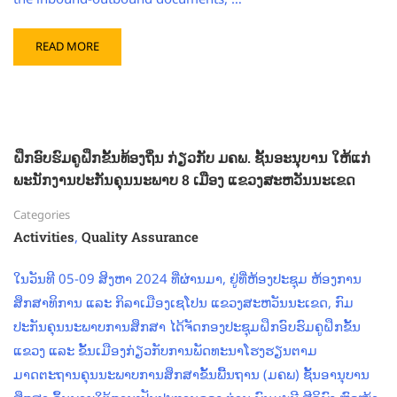
READ MORE
ຝຶກອົບຮົມຄູຝຶກຂັ້ນທ້ອງຖິ່ນ ກ່ຽວກັບ ມຄພ. ຊັ້ນອະນຸບານ ໃຫ້ແກ່
ພະນັກງານປະກັນຄຸນນະພາບ 8 ເມືອງ ແຂວງສະຫວັນນະເຂດ
Categories
,
Activities
Quality Assurance
ໃນວັນທີ 05-09 ສິງຫາ 2024 ທີ່ຜ່ານມາ, ຢູ່ທີ່ຫ້ອງປະຊຸມ ຫ້ອງການ
ສຶກສາທິການ ແລະ ກິລາເມືອງເຊໂປນ ແຂວງສະຫວັນນະເຂດ, ກົມ
ປະກັນຄຸນນະພາບການສຶກສາ ໄດ້ຈັດກອງປະຊຸມຝຶກອົບຮົມຄູຝຶກຂັ້ນ
ແຂວງ ແລະ ຂັ້ນເມືອງກ່ຽວກັບການພັດທະນາໂຮງຮຽນຕາມ
ມາດຕະຖານຄຸນນະພາບການສຶກສາຂັ້ນພື້ນຖານ (ມຄພ) ຊັ້ນອານຸບານ