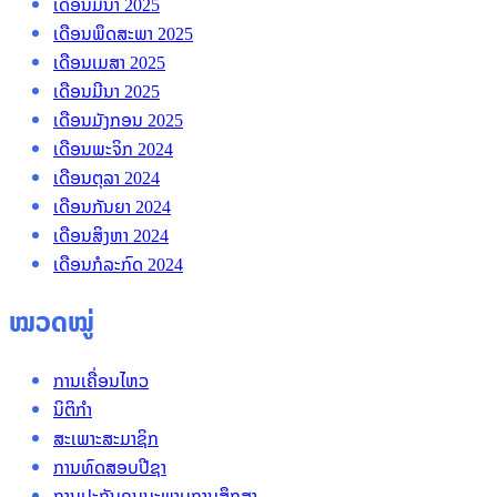
ເດືອນມີນາ 2025
ເດືອນພຶດສະພາ 2025
ເດືອນເມສາ 2025
ເດືອນມີນາ 2025
ເດືອນມັງກອນ 2025
ເດືອນພະຈິກ 2024
ເດືອນຕຸລາ 2024
ເດືອນກັນຍາ 2024
ເດືອນສິງຫາ 2024
ເດືອນກໍລະກົດ 2024
ໝວດໝູ່
ການເຄື່ອນໄຫວ
ນິຕິກໍາ
ສະເພາະສະມາຊິກ
ການທົດສອບປີຊາ
ການປະກັນຄຸນນະພາບການສຶກສາ