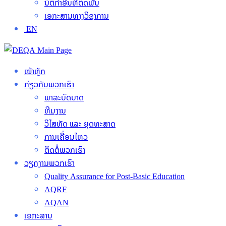
ນິຕິກໍາອື່ນທີ່ຕິດພັນ
ເອກະສານທາງວິຊາການ
EN
ໜ້າຫຼັກ
ກ່ຽວກັບພວກເຮົາ
ພາລະບົດບາດ
ທີມງານ
ວິໄສທັດ ແລະ ຍຸດທະສາດ
ການເຄື່ອນໄຫວ
ຕິດຕໍ່ພວກເຮົາ
ວຽກງານພວກເຮົາ
Quality Assurance for Post-Basic Education
AQRF
AQAN
ເອກະສານ