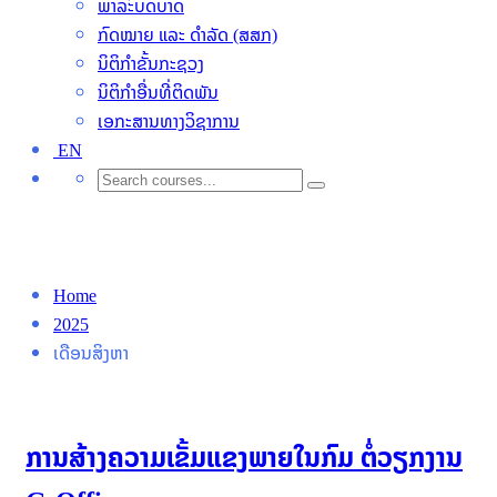
ພາລະົບດບາດ
ກົດໝາຍ ແລະ ດຳລັດ (ສສກ)
ນິຕິກຳຂັ້ນກະຊວງ
ນິຕິກໍາອື່ນທີ່ຕິດພັນ
ເອກະສານທາງວິຊາການ
EN
ເດືອນ: ເດືອນສິງຫາ 2025
Home
2025
ເດືອນສິງຫາ
ການສ້າງຄວາມເຂັ້ມແຂງພາຍໃນກົມ ຕໍ່ວຽກງານ