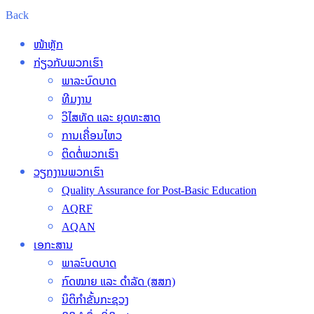
Back
ໜ້າຫຼັກ
ກ່ຽວກັບພວກເຮົາ
ພາລະບົດບາດ
ທີມງານ
ວິໄສທັດ ແລະ ຍຸດທະສາດ
ການເຄື່ອນໄຫວ
ຕິດຕໍ່ພວກເຮົາ
ວຽກງານພວກເຮົາ
Quality Assurance for Post-Basic Education
AQRF
AQAN
ເອກະສານ
ພາລະົບດບາດ
ກົດໝາຍ ແລະ ດຳລັດ (ສສກ)
ນິຕິກຳຂັ້ນກະຊວງ