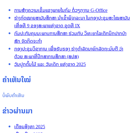
ການສ້າງຄວາມເຂັ້ມແຂງພາຍໃນກົມ ຕໍ່ວຽກງານ G-Office
ຮ່າງກົດໝາຍສາມັນສຶກສາ ນໍາເຂົ້າພິຈາລະນາ ໃນກອງປະຊຸມສະໄໝສາມັນ
ເທື່ອທີ 9 ຂອງສະພາແຫ່ງຊາດ ຊຸດທີ IX
ກົມປະກັນຄຸນນະພາບການສຶກສາ ຮ່ວມກັບ ວິທະຍາໄລເຕັກນິກປາກປ່າ
ສັກ ຈັດກິດຈະກໍາ
ກອງປະຊຸມວິຊາການ ເພື່ອຮັບຮອງ ຮ່າງດໍາລັດນາຍົກລັດຖະມົນຕີ ວ່າ
ດ້ວຍ ສະພາທີ່ປຶກສາການສຶກສາ (ສປສ)
ວັນປູກຕົ້ນໄມ້ ແລະ ວັນເດັກ ແຫ່ງຊາດ 2025
ຄໍາເຫັນໃໝ່
ບໍ່ພົບຄໍາເຫັນ
ຂ່າວຜ່ານມາ
ເດືອນສິງຫາ 2025