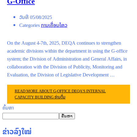
G-Office
ວັນທີ
05/08/2025
Categories
ການເຄື່ອນໄຫວ
On the August 4-7th, 2025, DEQA continues to strengthen
academic divisions within the department in using the G-office
system; the Division of Administration and General Affairs, in
collaboration with the Division of Publicity, Monitoring and
Evaluation, the Division of Legislative Development …
READ MORE ABOUT G-OFFICE DEQA’S INTERNAL
CAPACITY BUILDING
ອ່ານຕື່ມ
ຄົ້ນຫາ
ຄົ້ນຫາ
ຂ່າວລົງໃໝ່