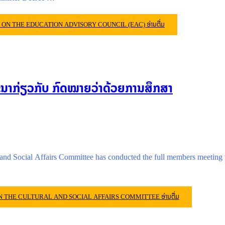
 ON THE EDUCATION ADVISORY COUNCIL (EAC)
ອ່ານຕື່ມ
ທະນາກ່ຽວກັບ ກົດໝາຍວ່າດ້ວຍການສຶກສາ
nd Social Affairs Committee has conducted the full members meeting to 
N THE CULTURAL AND SOCIAL AFFAIRS COMMITTEE
ອ່ານຕື່ມ