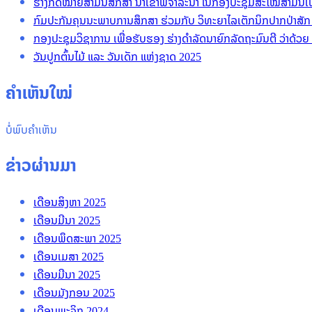
ຮ່າງກົດໝາຍສາມັນສຶກສາ ນໍາເຂົ້າພິຈາລະນາ ໃນກອງປະຊຸມສະໄໝສາມັນເ
ກົມປະກັນຄຸນນະພາບການສຶກສາ ຮ່ວມກັບ ວິທະຍາໄລເຕັກນິກປາກປ່າສັກ 
ກອງປະຊຸມວິຊາການ ເພື່ອຮັບຮອງ ຮ່າງດໍາລັດນາຍົກລັດຖະມົນຕີ ວ່າດ້ວ
ວັນປູກຕົ້ນໄມ້ ແລະ ວັນເດັກ ແຫ່ງຊາດ 2025
ຄໍາເຫັນໃໝ່
ບໍ່ພົບຄໍາເຫັນ
ຂ່າວຜ່ານມາ
ເດືອນສິງຫາ 2025
ເດືອນມີນາ 2025
ເດືອນພຶດສະພາ 2025
ເດືອນເມສາ 2025
ເດືອນມີນາ 2025
ເດືອນມັງກອນ 2025
ເດືອນພະຈິກ 2024