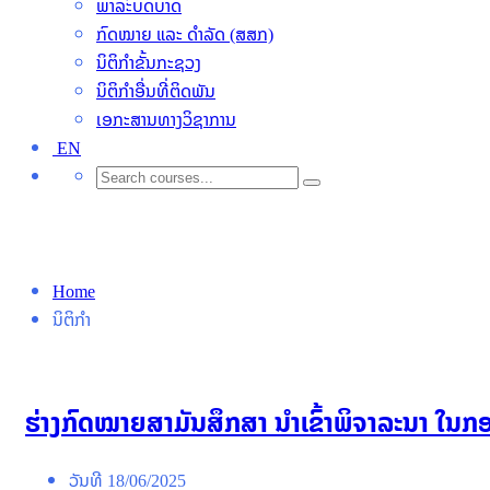
ພາລະົບດບາດ
ກົດໝາຍ ແລະ ດຳລັດ (ສສກ)
ນິຕິກຳຂັ້ນກະຊວງ
ນິຕິກໍາອື່ນທີ່ຕິດພັນ
ເອກະສານທາງວິຊາການ
EN
ນິຕິກໍາ
Home
ນິຕິກໍາ
ຮ່າງກົດໝາຍສາມັນສຶກສາ ນໍາເຂົ້າພິຈາລະນາ ໃນ
ວັນທີ
18/06/2025