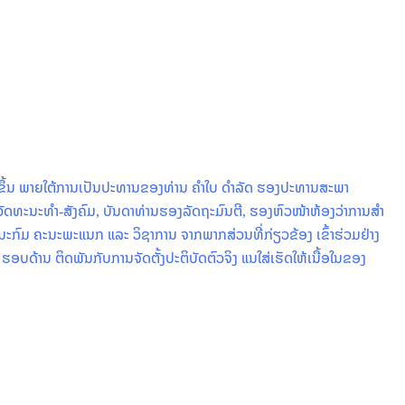
ັດຂຶ້ນ ພາຍໃຕ້ການເປັນປະທານຂອງທ່ານ ຄໍາໃບ ດໍາລັດ ຮອງປະທານສະພາ
ດທະນະທໍາ-ສັງຄົມ, ບັນດາທ່ານຮອງລັດຖະມົນຕີ, ຮອງຫົວໜ້າຫ້ອງວ່າການສໍາ
ກົມ ຄະນະພະແນກ ແລະ ວິຊາການ ຈາກພາກສ່ວນທີ່ກ່ຽວຂ້ອງ ເຂົ້າຮ່ວມຢ່າງ
 ຮອບດ້ານ ຕິດພັນກັບການຈັດຕັ້ງປະຕິບັດຕົວຈິງ ແນໃສ່ເຮັດໃຫ້ເນື້ອໃນຂອງ