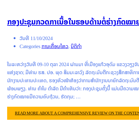
ກອງປະຊຸມກວດກາເນື້ອໃນຮອບດ້ານຕໍ່ຮ່າງກົດໝ
ວັນທີ
11/10/2024
Categories
ການເຄື່ອນໄຫວ
,
ນິຕິກໍາ
ໃນລະຫວ່າງວັນທີ 09-10 ຕຸລາ 2024 ຜ່ານມາ ທີ່ເມືອງແກ້ວອຸດົມ ແຂວງວຽ
ແຫ່ງຊາດ; ມີທ່ານ ຮສ. ປອ. ພຸດ ສິມມະລາວົງ ລັດຖະມົນຕີກະຊວງສຶກສາທິກ
ນັກງານປະທານປະເທດ, ຮອງຫົວໜ້າຫ້ອງວ່າການສຳນັກງານນາຍົກລັດຖະມົນຕີ,
ພ້ອມພຽງ. ທ່ານ ຄໍາໃບ ດໍາລັດ ມີຄໍາເຫັນວ່າ: ກອງປະຊຸມຄັ້ງນີ້ ແມ່ນມີຄວາ
ຮ່າງກົດໝາຍມີຄວາມຄົບຖ້ວນ, ຮັດກຸມ; …
READ MORE ABOUT A COMPREHENSIVE REVIEW ON THE CONTEN