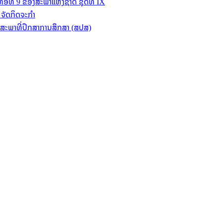
ທື່ອທີ 9 ຂອງສະພາແຫ່ງຊາດ ຊຸດທີ IX
ຈັດກິດຈະກໍາ
ຍ ສະພາທີ່ປຶກສາການສຶກສາ (ສປສ)