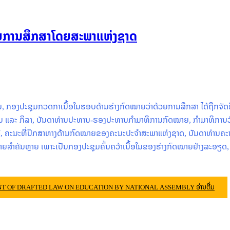
າຍການສຶກສາໂດຍສະພາແຫ່ງຊາດ
ງຈັນ, ກອງປະຊຸມກວດກາເນື້ອໃນຮອບດ້ານຮ່າງກົດໝາຍວ່າດ້ວຍການສຶກສາ ໄດ້ຖືກຈ
ານ ແລະ ກິລາ, ບັນດາທ່ານປະທານ-ຮອງປະທານກໍາມາທິການກົດໝາຍ, ກໍາມາທິການວັ
 ຄະນະທີ່ປຶກສາທາງດ້ານກົດໝາຍຂອງຄະນະປະຈໍາສະພາແຫ່ງຊາດ, ບັນດາທ່ານຄະນະ
ມໝາຍສໍາຄັນຫຼາຍ ເພາະເປັນກອງປະຊຸມຄົ້ນຄວ້າເນື້ອໃນຂອງຮ່າງກົດໝາຍຢ່າງລະອຽດ,
T OF DRAFTED LAW ON EDUCATION BY NATIONAL ASSEMBLY
ອ່ານຕື່ມ