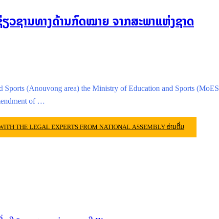
້ຊ່ຽວຊານທາງດ້ານກົດໝາຍ ຈາກສະພາແຫ່ງຊາດ
nd Sports (Anouvong area) the Ministry of Education and Sports (MoES)
amendment of …
 WITH THE LEGAL EXPERTS FROM NATIONAL ASSEMBLY
ອ່ານຕື່ມ