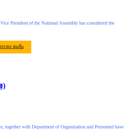
ice President of the National Assembly has considered the
LATURE
ອ່ານຕື່ມ
ສ)
ce, together with Department of Organization and Personnel have