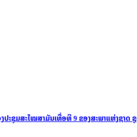
ກອງປະຊຸມສະໄໝສາມັນເທື່ອທີ 9 ຂອງສະພາແຫ່ງຊາດ ຊຸ