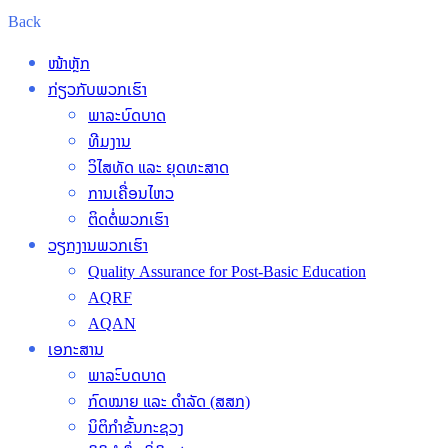
Back
ໜ້າຫຼັກ
ກ່ຽວກັບພວກເຮົາ
ພາລະບົດບາດ
ທີມງານ
ວິໄສທັດ ແລະ ຍຸດທະສາດ
ການເຄື່ອນໄຫວ
ຕິດຕໍ່ພວກເຮົາ
ວຽກງານພວກເຮົາ
Quality Assurance for Post-Basic Education
AQRF
AQAN
ເອກະສານ
ພາລະົບດບາດ
ກົດໝາຍ ແລະ ດຳລັດ (ສສກ)
ນິຕິກຳຂັ້ນກະຊວງ