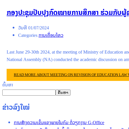
ກອງປະຊຸມປັບປຸງກົດໝາຍການສຶກສາ ຮ່ວມກັບຜູ
ວັນທີ
01/07/2024
Categories
ການເຄື່ອນໄຫວ
Last June 29-30th 2024, at the meeting of Ministry of Education a
National Assembly (NA) conducted the academic discussion on 
READ MORE ABOUT MEETING ON REVISION OF EDUCATION LAW
ຄົ້ນຫາ
ຄົ້ນຫາ
ຂ່າວລົງໃໝ່
ການສ້າງຄວາມເຂັ້ມແຂງພາຍໃນກົມ ຕໍ່ວຽກງານ G-Office