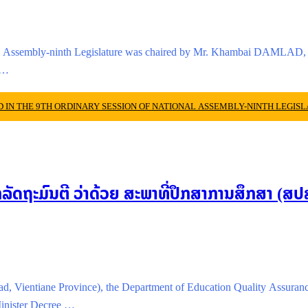
onal Assembly-ninth Legislature was chaired by Mr. Khambai DAMLAD, V
 …
IN THE 9TH ORDINARY SESSION OF NATIONAL ASSEMBLY-NINTH LEGIS
ົກລັດຖະມົນຕີ ວ່າດ້ວຍ ສະພາທີ່ປຶກສາການສຶກສາ (ສປ
ad, Vientiane Province), the Department of Education Quality Assuran
Minister Decree …