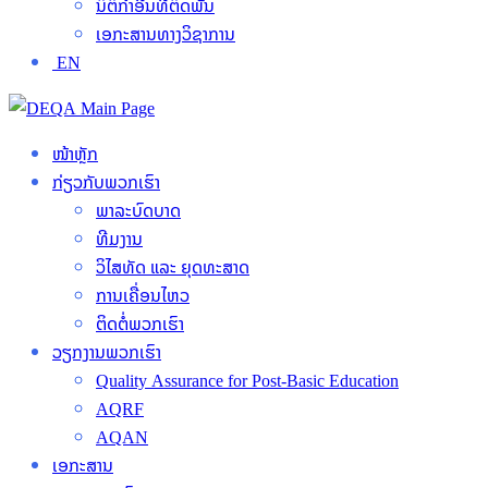
ນິຕິກໍາອື່ນທີ່ຕິດພັນ
ເອກະສານທາງວິຊາການ
EN
ໜ້າຫຼັກ
ກ່ຽວກັບພວກເຮົາ
ພາລະບົດບາດ
ທີມງານ
ວິໄສທັດ ແລະ ຍຸດທະສາດ
ການເຄື່ອນໄຫວ
ຕິດຕໍ່ພວກເຮົາ
ວຽກງານພວກເຮົາ
Quality Assurance for Post-Basic Education
AQRF
AQAN
ເອກະສານ